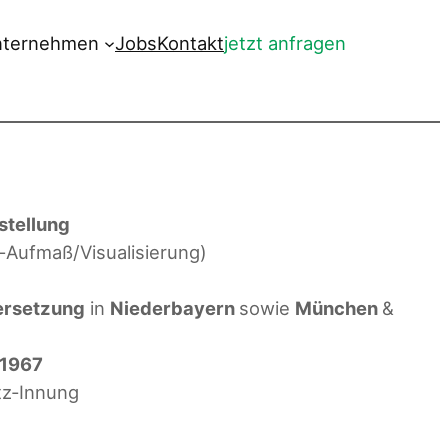
nternehmen
Jobs
Kontakt
jetzt anfragen
stellung
-Aufmaß/Visualisierung)
ersetzung
in
Niederbayern
sowie
München
&
 1967
tz‑Innung